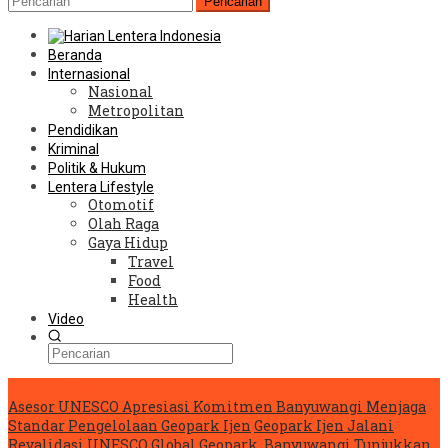
Pencarian
Beranda
Internasional
Nasional
Metropolitan
Pendidikan
Kriminal
Politik & Hukum
Lentera Lifestyle
Otomotif
Olah Raga
Gaya Hidup
Travel
Food
Health
Video
Konten Spesial
Asesor UNESCO Apresiasi Komitmen Banyuwangi Menjaga
Standar Pengelolaan Geopark Ijen
Geopark Ijen Jalani
Revalidasi UNESCO Global Geopark, Banyuwangi Tunjukkan