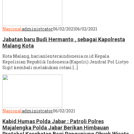
Nasional
administrator
06/02/2021
06/02/2021
Jabatan baru Budi Hermanto , sebagai Kapolresta
Malang Kota
Kota Malang, harianlenteraindonesia.co.id Kepala
Kepolisian Republik Indonesia (Kapolri) Jendral Pol Listyo
Sigit kembali melakukan rotasi […]
Nasional
administrator
06/02/2021
Kabid Humas Polda Jabar : Patroli Polres
Majalengka Polda Jabar Berikan Himbauan
Protokol Kesehatan Bagi Pengunjung Obyek Wisata