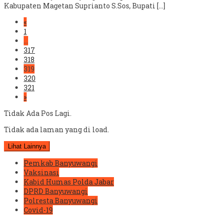
Kabupaten Magetan Suprianto S.Sos, Bupati […]
«
1
…
317
318
319
320
321
»
Tidak Ada Pos Lagi.
Tidak ada laman yang di load.
Lihat Lainnya
Pemkab Banyuwangi
Vaksinasi
Kabid Humas Polda Jabar
DPRD Banyuwangi
Polresta Banyuwangi
Covid-19