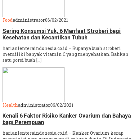
Food
administrator
06/02/2021
Sering Konsumsi Yuk, 6 Manfaat Stroberi bagi
Kesehatan dan Kecantikan Tubuh
harianlenteraindonesia.co.id – Rupanya buah stroberi
memiliki banyak vitamin C yang menyehatkan. Bahkan
satu porsi buah […]
Health
administrator
06/02/2021
Kenali 6 Faktor Risiko Kanker Ovarium dan Bahaya
bagi Perempuan
harianlenteraindonesia.co.id – Kanker Ovarium kerap
mengintai para perempuan di seluruh dunia. Di Indonesia,