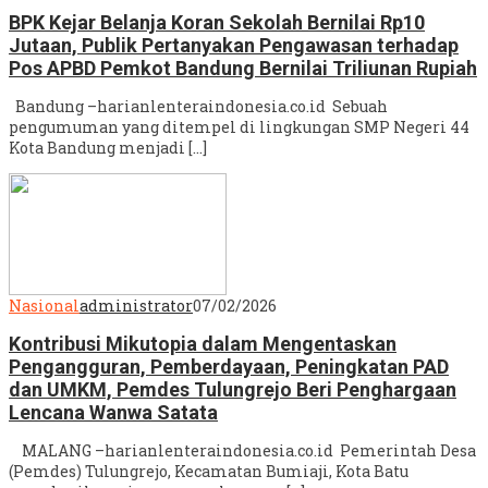
BPK Kejar Belanja Koran Sekolah Bernilai Rp10
Jutaan, Publik Pertanyakan Pengawasan terhadap
Pos APBD Pemkot Bandung Bernilai Triliunan Rupiah
Bandung –harianlenteraindonesia.co.id Sebuah
pengumuman yang ditempel di lingkungan SMP Negeri 44
Kota Bandung menjadi […]
Nasional
administrator
07/02/2026
Kontribusi Mikutopia dalam Mengentaskan
Pengangguran, Pemberdayaan, Peningkatan PAD
dan UMKM, Pemdes Tulungrejo Beri Penghargaan
Lencana Wanwa Satata
MALANG –harianlenteraindonesia.co.id Pemerintah Desa
(Pemdes) Tulungrejo, Kecamatan Bumiaji, Kota Batu