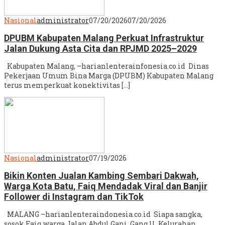
Nasional
administrator
07/20/2026
07/20/2026
DPUBM Kabupaten Malang Perkuat Infrastruktur
Jalan Dukung Asta Cita dan RPJMD 2025–2029
Kabupaten Malang, –harianlenterainfonesia.co.id Dinas
Pekerjaan Umum Bina Marga (DPUBM) Kabupaten Malang
terus memperkuat konektivitas […]
Nasional
administrator
07/19/2026
Bikin Konten Jualan Kambing Sembari Dakwah,
Warga Kota Batu, Faiq Mendadak Viral dan Banjir
Follower di Instagram dan TikTok
MALANG –harianlenteraindonesia.co.id Siapa sangka,
sosok Faiq warga Jalan Abdul Gani, Gang ll, Kelurahan