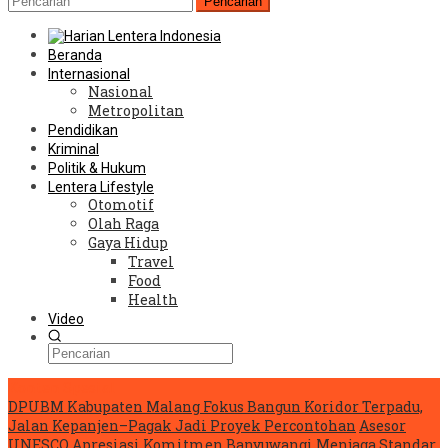
Pencarian
Beranda
Internasional
Nasional
Metropolitan
Pendidikan
Kriminal
Politik & Hukum
Lentera Lifestyle
Otomotif
Olah Raga
Gaya Hidup
Travel
Food
Health
Video
Konten Spesial
DPUBM Kabupaten Malang Fokus Bangun Koridor Terpadu,
Jalan Kepanjen–Pagak Jadi Proyek Percontohan
Asesor
UNESCO Apresiasi Komitmen Banyuwangi Menjaga Standar