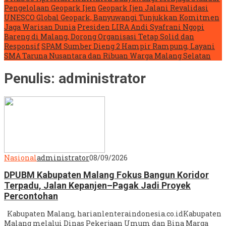
Pengelolaan Geopark Ijen
Geopark Ijen Jalani Revalidasi
UNESCO Global Geopark, Banyuwangi Tunjukkan Komitmen
Jaga Warisan Dunia
Presiden LIRA Andi Syafrani Ngopi
Bareng di Malang, Dorong Organisasi Tetap Solid dan
Responsif
SPAM Sumber Dieng 2 Hampir Rampung, Layani
SMA Taruna Nusantara dan Ribuan Warga Malang Selatan
Penulis:
administrator
Nasional
administrator
08/09/2026
DPUBM Kabupaten Malang Fokus Bangun Koridor
Terpadu, Jalan Kepanjen–Pagak Jadi Proyek
Percontohan
Kabupaten Malang, harianlenteraindonesia.co.idKabupaten
Malang melalui Dinas Pekerjaan Umum dan Bina Marga