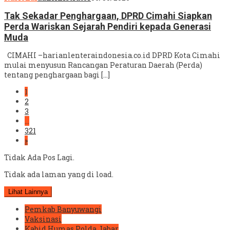
Tak Sekadar Penghargaan, DPRD Cimahi Siapkan
Perda Wariskan Sejarah Pendiri kepada Generasi
Muda
CIMAHI –harianlenteraindonesia.co.id DPRD Kota Cimahi
mulai menyusun Rancangan Peraturan Daerah (Perda)
tentang penghargaan bagi […]
1
2
3
…
321
»
Tidak Ada Pos Lagi.
Tidak ada laman yang di load.
Lihat Lainnya
Pemkab Banyuwangi
Vaksinasi
Kabid Humas Polda Jabar