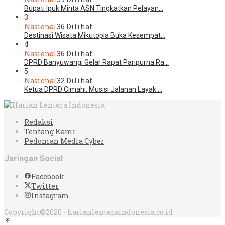
Bupati Ipuk Minta ASN Tingkatkan Pelayan…
3
Nasional
36 Dilihat
Destinasi Wisata Mikutopia Buka Kesempat…
4
Nasional
36 Dilihat
DPRD Banyuwangi Gelar Rapat Paripurna Ra…
5
Nasional
32 Dilihat
Ketua DPRD Cimahi: Musisi Jalanan Layak …
Redaksi
Tentang Kami
Pedoman Media Cyber
Jaringan Social
Facebook
Twitter
Instagram
Copyright©2020 - harianlenteraindonesia.co.id