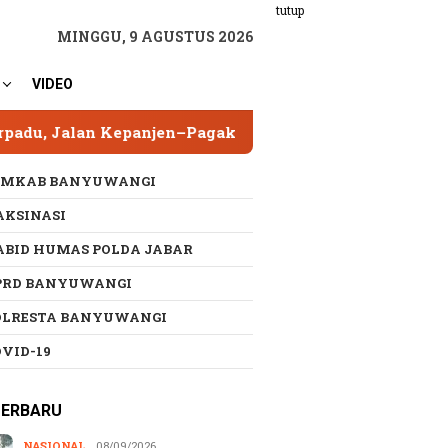
tutup
MINGGU, 9 AGUSTUS 2026
VIDEO
anjen–Pagak Jadi Proyek Percontohan
Asesor U
EMKAB BANYUWANGI
AKSINASI
ABID HUMAS POLDA JABAR
PRD BANYUWANGI
OLRESTA BANYUWANGI
OVID-19
TERBARU
NASIONAL
08/09/2026