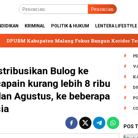
Pencarian
NDIDIKAN
KRIMINAL
POLITIK & HUKUM
LENTERA LIFESTYLE
ten Malang Fokus Bangun Koridor Terpadu, Jalan Kep
P
V
stribusikan Bulog ke
K
pain kurang lebih 8 ribu
D
lan Agustus, ke beberapa
P
ia
C
POS 