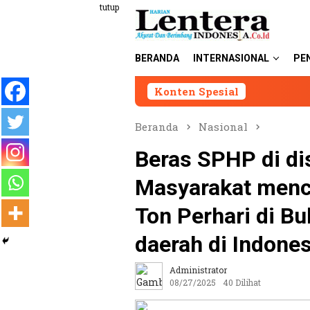
Loncat
tutup
ke
konten
BERANDA
INTERNASIONAL
PE
Konten Spesial
DPUBM Kabupa
Beranda
Nasional
Beras SPHP di di
Masyarakat menca
Ton Perhari di Bu
daerah di Indones
Administrator
08/27/2025
40 Dilihat