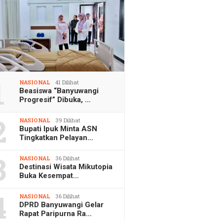
1
NASIONAL
41 Dilihat
Beasiswa “Banyuwangi
Progresif” Dibuka, …
2
NASIONAL
39 Dilihat
Bupati Ipuk Minta ASN
Tingkatkan Pelayan…
3
NASIONAL
36 Dilihat
Destinasi Wisata Mikutopia
Buka Kesempat…
4
NASIONAL
36 Dilihat
DPRD Banyuwangi Gelar
Rapat Paripurna Ra…