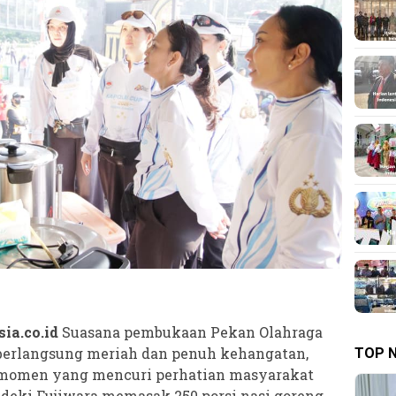
sia.co.id
Suasana pembukaan Pekan Olahraga
a berlangsung meriah dan penuh kehangatan,
TOP 
u momen yang mencuri perhatian masyarakat
ideki Fujiwara memasak 250 porsi nasi goreng