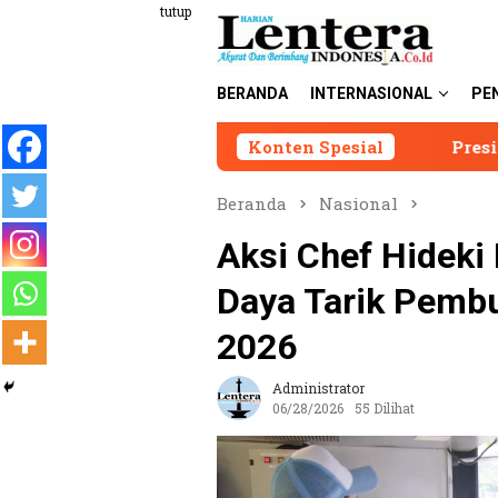
Loncat
tutup
ke
konten
BERANDA
INTERNASIONAL
PE
Konten Spesial
Presiden LIRA Andi Syaf
Beranda
Nasional
Aksi Chef Hideki
Daya Tarik Pembu
2026
Administrator
06/28/2026
55 Dilihat