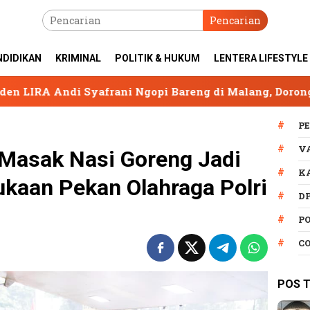
Pencarian
NDIDIKAN
KRIMINAL
POLITIK & HUKUM
LENTERA LIFESTYLE
rani Ngopi Bareng di Malang, Dorong Organisasi Tetap 
P
V
 Masak Nasi Goreng Jadi
K
kaan Pekan Olahraga Polri
D
P
C
POS 