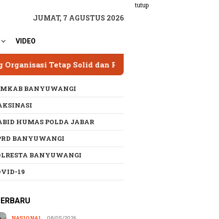
tutup
JUMAT, 7 AGUSTUS 2026
VIDEO
Solid dan Responsif
SPAM Sumber Dieng 2 Hampir
EMKAB BANYUWANGI
AKSINASI
ABID HUMAS POLDA JABAR
PRD BANYUWANGI
OLRESTA BANYUWANGI
OVID-19
TERBARU
NASIONAL
08/05/2026