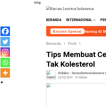
Loncat
tutup
ke
konten
BERANDA
INTERNASIONAL
PE
n LIRA Andi Syafrani Ngopi Bareng di Malang, Dorong O
Konten Spesial
Beranda
Food
Tips Membuat Cen
Tak Kolesterol
Redaksi - Harianlenteraindonesia.
12/02/2019
15 Dilihat