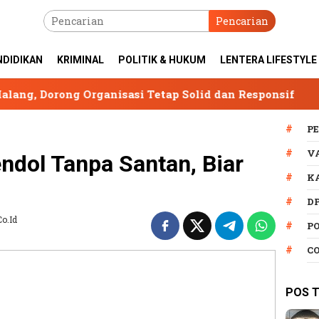
Pencarian
NDIDIKAN
KRIMINAL
POLITIK & HUKUM
LENTERA LIFESTYLE
rganisasi Tetap Solid dan Responsif
SPAM Sumber
P
V
dol Tanpa Santan, Biar
K
D
co.id
P
C
POS 