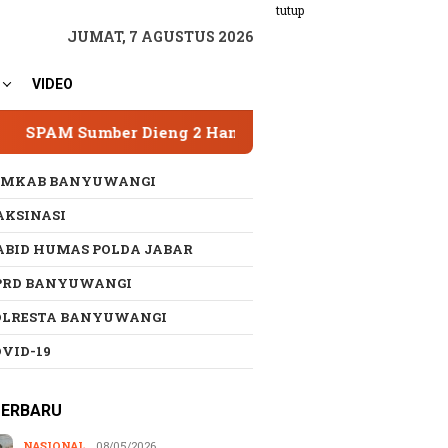
tutup
JUMAT, 7 AGUSTUS 2026
VIDEO
 Dieng 2 Hampir Rampung, Layani SMA Taruna Nusanta
EMKAB BANYUWANGI
AKSINASI
ABID HUMAS POLDA JABAR
PRD BANYUWANGI
OLRESTA BANYUWANGI
OVID-19
TERBARU
NASIONAL
08/05/2026