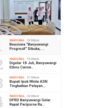
1
NASIONAL
39 Dilihat
Beasiswa “Banyuwangi
Progresif” Dibuka, …
2
NASIONAL
39 Dilihat
Digelar 18 Juli, Banyuwangi
Ethno Carniv…
3
NASIONAL
37 Dilihat
Bupati Ipuk Minta ASN
Tingkatkan Pelayan…
4
NASIONAL
34 Dilihat
DPRD Banyuwangi Gelar
Rapat Paripurna Ra…