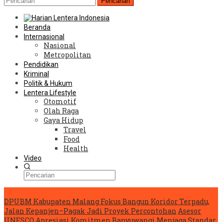
Pencarian
Beranda
Internasional
Nasional
Metropolitan
Pendidikan
Kriminal
Politik & Hukum
Lentera Lifestyle
Otomotif
Olah Raga
Gaya Hidup
Travel
Food
Health
Video
Konten Spesial
DPUBM Kabupaten Malang Fokus Bangun Koridor Terpadu,
Jalan Kepanjen–Pagak Jadi Proyek Percontohan
Asesor
UNESCO Apresiasi Komitmen Banyuwangi Menjaga Standar