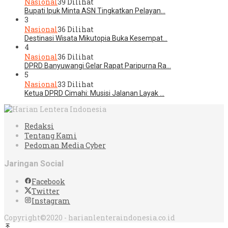
Nasional
39 Dilihat
Bupati Ipuk Minta ASN Tingkatkan Pelayan…
3
Nasional
36 Dilihat
Destinasi Wisata Mikutopia Buka Kesempat…
4
Nasional
36 Dilihat
DPRD Banyuwangi Gelar Rapat Paripurna Ra…
5
Nasional
33 Dilihat
Ketua DPRD Cimahi: Musisi Jalanan Layak …
Redaksi
Tentang Kami
Pedoman Media Cyber
Jaringan Social
Facebook
Twitter
Instagram
Copyright©2020 - harianlenteraindonesia.co.id