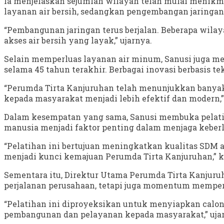
Ia menjelaskan sejumlah wilayah telah mulai menikm
layanan air bersih, sedangkan pengembangan jaringan
“Pembangunan jaringan terus berjalan. Beberapa wila
akses air bersih yang layak,” ujarnya.
Selain memperluas layanan air minum, Sanusi juga m
selama 45 tahun terakhir. Berbagai inovasi berbasis 
“Perumda Tirta Kanjuruhan telah menunjukkan banyak
kepada masyarakat menjadi lebih efektif dan modern,”
Dalam kesempatan yang sama, Sanusi membuka pelatih
manusia menjadi faktor penting dalam menjaga keber
“Pelatihan ini bertujuan meningkatkan kualitas SDM a
menjadi kunci kemajuan Perumda Tirta Kanjuruhan,” k
Sementara itu, Direktur Utama Perumda Tirta Kanjuru
perjalanan perusahaan, tetapi juga momentum mempe
“Pelatihan ini diproyeksikan untuk menyiapkan calo
pembangunan dan pelayanan kepada masyarakat,” uja