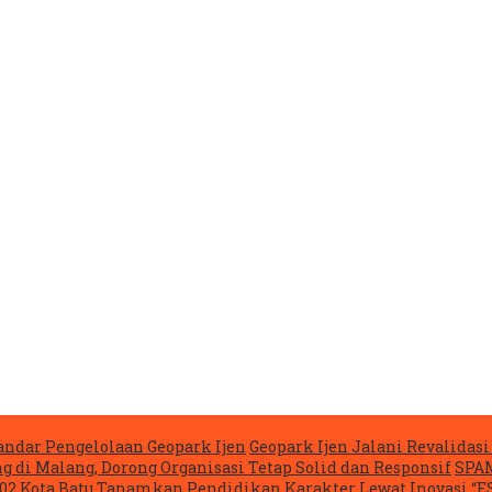
ndar Pengelolaan Geopark Ijen
Geopark Ijen Jalani Revalida
g di Malang, Dorong Organisasi Tetap Solid dan Responsif
SPAM
02 Kota Batu Tanamkan Pendidikan Karakter Lewat Inovasi “