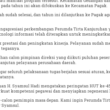
ati manfaat program tersebut. Kecamatan Gedangan da
 pada tahun ini akan difokuskan ke Kecamatan Pagak.
yah sudah selesai, dan tahun ini dilanjutkan ke Paga
engapresiasi perkembangan Perumda Tirta Kanjuruhan y
teknologi informasi telah diterapkan untuk meningkatk
 prestasi dan peningkatan kinerja. Pelayanan sudah m
 tegasnya.
an calon pimpinan direksi yang diikuti puluhan peser
lanjutan pelayanan perusahaan daerah.
gar seluruh pelaksanaan tugas berjalan sesuai aturan,
atanya.
han H. Syamsul Hadi mengatakan peringatan HUT ke-45 t
rkuat kompetensi pegawai dan menyiapkan regenerasi
n-calon pemimpin masa depan. Kami ingin Perumda Tir
r Syamsul.