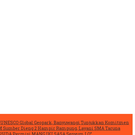
si UNESCO Global Geopark, Banyuwangi Tunjukkan Komitmen
 Sumber Dieng 2 Hampir Rampung, Layani SMA Taruna
ESSIDA Permisi MANG IKI SASA Senyum LO”