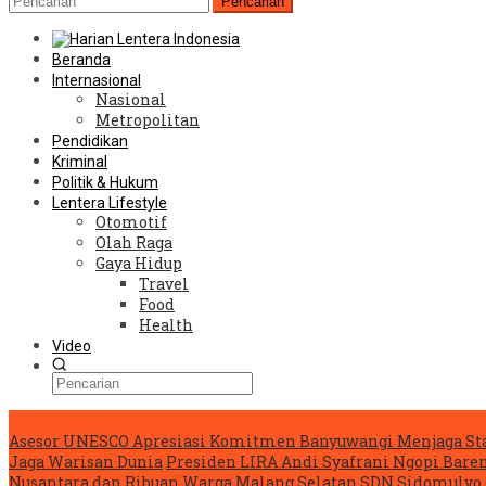
Pencarian
Beranda
Internasional
Nasional
Metropolitan
Pendidikan
Kriminal
Politik & Hukum
Lentera Lifestyle
Otomotif
Olah Raga
Gaya Hidup
Travel
Food
Health
Video
Konten Spesial
Asesor UNESCO Apresiasi Komitmen Banyuwangi Menjaga Sta
Jaga Warisan Dunia
Presiden LIRA Andi Syafrani Ngopi Baren
Nusantara dan Ribuan Warga Malang Selatan
SDN Sidomulyo 