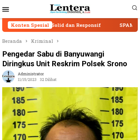
Loncat
Menu
ke
Mobile
konten
Tetap Solid dan Responsif
Konten Spesial
SPAM Sumber Dieng 2 
Beranda
Kriminal
Pengedar Sabu di Banyuwangi
Diringkus Unit Reskrim Polsek Srono
Administrator
11/15/2023
32 Dilihat