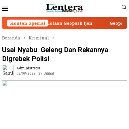
Loncat
Menu
ke
Mobile
konten
engelolaan Geopark Ijen
Konten Spesial
Geopark Ijen Jalani R
Beranda
Kriminal
Usai Nyabu Geleng Dan Rekannya
Digrebek Polisi
Administrator
02/08/2022
27 Dilihat