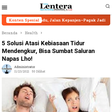
Loncat
Menu
ke
Mobile
konten
rpadu, Jalan Kepanjen–Pagak Jadi Proyek Percontoha
Konten Spesial
Beranda
Health
5 Solusi Atasi Kebiasaan Tidur
Mendengkur, Bisa Sumbat Saluran
Napas Lho!
Administrator
11/23/2021
50 Dilihat