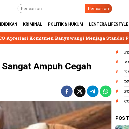
Pencarian
NDIDIKAN
KRIMINAL
POLITIK & HUKUM
LENTERA LIFESTYLE
en Banyuwangi Menjaga Standar Pengelolaan Geopark I
P
V
ni Sangat Ampuh Cegah
K
D
P
C
POS 