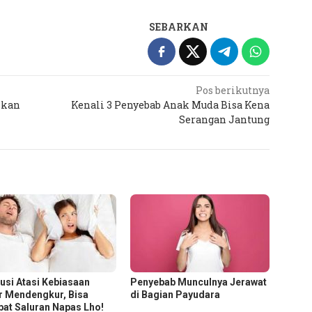
SEBARKAN
Pos berikutnya
lkan
Kenali 3 Penyebab Anak Muda Bisa Kena
Serangan Jantung
lusi Atasi Kebiasaan
Penyebab Munculnya Jerawat
r Mendengkur, Bisa
di Bagian Payudara
at Saluran Napas Lho!