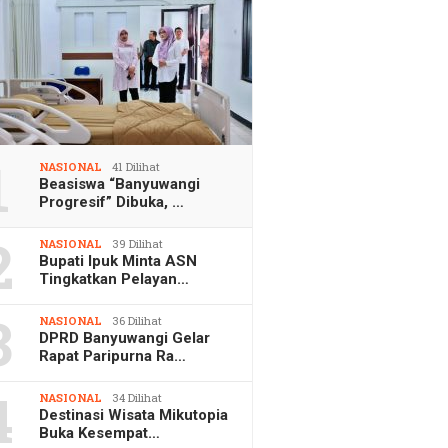
1
NASIONAL
41 Dilihat
Beasiswa “Banyuwangi
Progresif” Dibuka, …
2
NASIONAL
39 Dilihat
Bupati Ipuk Minta ASN
Tingkatkan Pelayan…
3
NASIONAL
36 Dilihat
DPRD Banyuwangi Gelar
Rapat Paripurna Ra…
4
NASIONAL
34 Dilihat
Destinasi Wisata Mikutopia
Buka Kesempat…