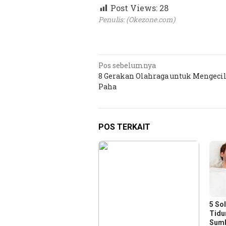
Post Views:
28
Penulis: (Okezone.com)
Navigasi
Pos sebelumnya
8 Gerakan Olahraga untuk Mengeci
pos
Paha
POS TERKAIT
5 So
Tidu
Sumb