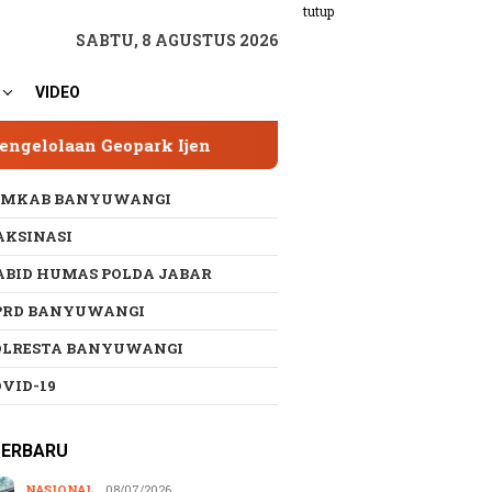
tutup
SABTU, 8 AGUSTUS 2026
VIDEO
jen
Geopark Ijen Jalani Revalidasi UNESCO Glo
EMKAB BANYUWANGI
AKSINASI
ABID HUMAS POLDA JABAR
PRD BANYUWANGI
OLRESTA BANYUWANGI
OVID-19
TERBARU
NASIONAL
08/07/2026