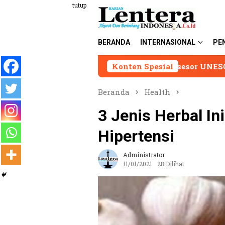
Loncat
tutup
ke
konten
BERANDA
INTERNASIONAL
PE
Asesor UNESCO Apresiasi Komitm
Konten Spesial
Beranda
Health
3 Jenis Herbal I
Hipertensi
Administrator
11/01/2021
28 Dilihat