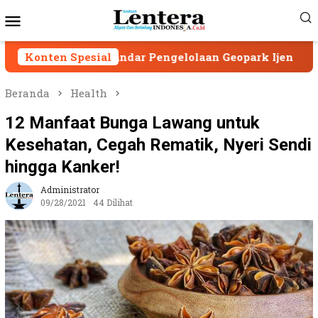
Loncat
Menu
ke
Mobile
konten
Standar Pengelolaan Geopark Ijen
Konten Spesial
Geopark Ijen
Beranda
Health
12 Manfaat Bunga Lawang untuk
Kesehatan, Cegah Rematik, Nyeri Sendi
hingga Kanker!
Administrator
09/28/2021
44 Dilihat