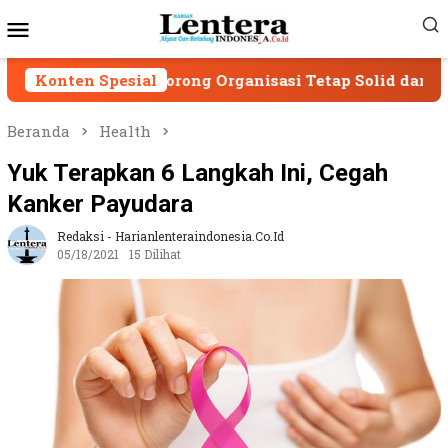
Loncat
Menu
ke
Mobile
konten
g, Dorong Organisasi Tetap Solid dan Responsif
Konten Spesial
Beranda
Health
Yuk Terapkan 6 Langkah Ini, Cegah
Kanker Payudara
Redaksi - Harianlenteraindonesia.co.id
05/18/2021
15 Dilihat