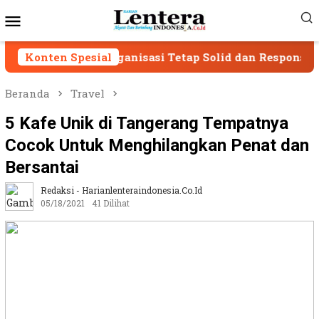
Loncat
Menu
ke
Mobile
konten
g Organisasi Tetap Solid dan Responsif
Konten Spesial
SPAM Su
Beranda
Travel
5 Kafe Unik di Tangerang Tempatnya
Cocok Untuk Menghilangkan Penat dan
Bersantai
Redaksi - Harianlenteraindonesia.co.id
05/18/2021
41 Dilihat