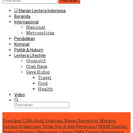
Pencarian
Beranda
Internasional
Nasional
Metropolitan
Pendidikan
Kriminal
Politik & Hukum
Lentera Lifestyle
Otomotif
Olah Raga
Gaya Hidup
Travel
Food
Health
Video
Konten Spesial
Presiden LIRA Andi Syafrani Ngopi Bareng di Malang,
Dorong Organisasi Tetap Solid dan Responsif
SPAM Sumber
Dieng 2 Hampir Rampung, Layani SMA Taruna Nusantara