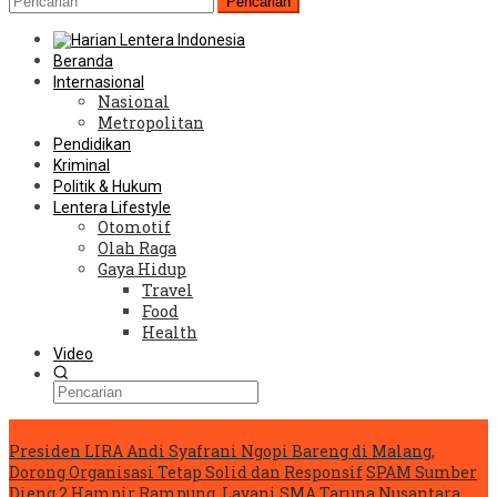
Pencarian
Beranda
Internasional
Nasional
Metropolitan
Pendidikan
Kriminal
Politik & Hukum
Lentera Lifestyle
Otomotif
Olah Raga
Gaya Hidup
Travel
Food
Health
Video
Konten Spesial
Presiden LIRA Andi Syafrani Ngopi Bareng di Malang,
Dorong Organisasi Tetap Solid dan Responsif
SPAM Sumber
Dieng 2 Hampir Rampung, Layani SMA Taruna Nusantara