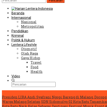
Pencarian
Beranda
Internasional
Nasional
Metropolitan
Pendidikan
Kriminal
Politik & Hukum
Lentera Lifestyle
Otomotif
Olah Raga
Gaya Hidup
Travel
Food
Health
Video
Konten Spesial
Presiden LIRA Andi Syafrani Ngopi Bareng di Malang, Dorong 
Warga Malang Selatan
SDN Sidomulyo 02 Kota Batu Tanamka
Kota Batu Naik Kelas Sebagai Destinasi Festival Musik
Front 