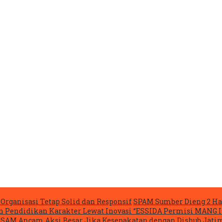
Organisasi Tetap Solid dan Responsif
SPAM Sumber Dieng 2 Ha
n Pendidikan Karakter Lewat Inovasi “ESSIDA Permisi MANG 
ASAM Ancam Aksi Besar Jika Kesepakatan dengan Dishub Jatim