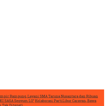
mpir Rampung, Layani SMA Taruna Nusantara dan Ribuan
IKI SASA Senyum LO”
Kolaborasi PartiLibur Caravan, Bawa
 Tak Ditepati