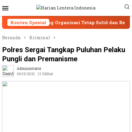
Loncat
Menu
ke
Mobile
konten
 Dorong Organisasi Tetap Solid dan Responsif
Konten Spesial
SP
Beranda
Kriminal
Polres Sergai Tangkap Puluhan Pelaku
Pungli dan Premanisme
Administrator
06/15/2021
13 Dilihat