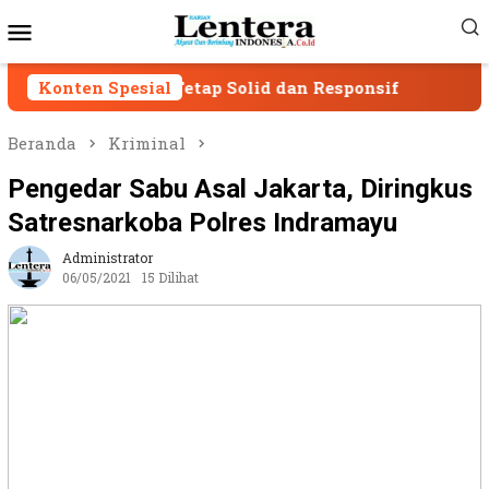
Loncat
Menu
ke
Mobile
konten
sasi Tetap Solid dan Responsif
Konten Spesial
SPAM Sumber Die
Beranda
Kriminal
Pengedar Sabu Asal Jakarta, Diringkus
Satresnarkoba Polres Indramayu
Administrator
06/05/2021
15 Dilihat