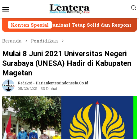
Loncat
Menu
ke
Mobile
konten
ong Organisasi Tetap Solid dan Responsif
Konten Spesial
SPAM S
Beranda
Pendidikan
Mulai 8 Juni 2021 Universitas Negeri
Surabaya (UNESA) Hadir di Kabupaten
Magetan
Redaksi - Harianlenteraindonesia.co.id
05/20/2021
33 Dilihat