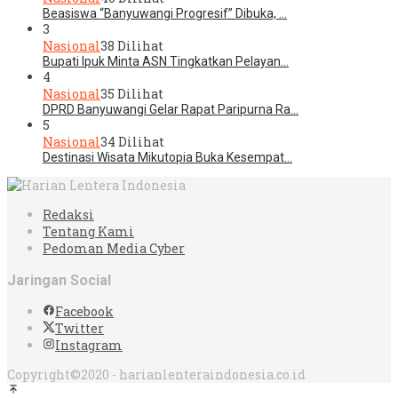
Beasiswa “Banyuwangi Progresif” Dibuka, …
3
Nasional
38 Dilihat
Bupati Ipuk Minta ASN Tingkatkan Pelayan…
4
Nasional
35 Dilihat
DPRD Banyuwangi Gelar Rapat Paripurna Ra…
5
Nasional
34 Dilihat
Destinasi Wisata Mikutopia Buka Kesempat…
Redaksi
Tentang Kami
Pedoman Media Cyber
Jaringan Social
Facebook
Twitter
Instagram
Copyright©2020 - harianlenteraindonesia.co.id