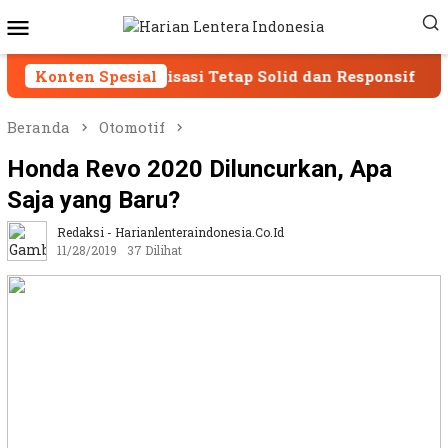
Loncat
Menu
ke
Mobile
konten
Organisasi Tetap Solid dan Responsif
Konten Spesial
SPAM Sumbe
Beranda
Otomotif
Honda Revo 2020 Diluncurkan, Apa
Saja yang Baru?
Redaksi - Harianlenteraindonesia.co.id
11/28/2019
37 Dilihat