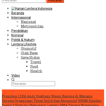
Pencarian
Beranda
Internasional
Nasional
Metropolitan
Pendidikan
Kriminal
Politik & Hukum
Lentera Lifestyle
Otomotif
Olah Raga
Gaya Hidup
Travel
Food
Health
Video
Konten Spesial
Presiden LIRA Andi Syafrani Ngopi Bareng di Malang,
Dorong Organisasi Tetap Solid dan Responsif
SPAM Sumber
Dieng 2 Hampir Rampung, Layani SMA Taruna Nusantara