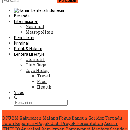
Pencarian
Beranda
Internasional
Nasional
Metropolitan
Pendidikan
Kriminal
Politik & Hukum
Lentera Lifestyle
Otomotif
Olah Raga
Gaya Hidup
Travel
Food
Health
Video
Konten Spesial
DPUBM Kabupaten Malang Fokus Bangun Koridor Terpadu,
Jalan Kepanjen–Pagak Jadi Proyek Percontohan
Asesor
UNESCO Apresiasi Komitmen Banyuwangi Menjaga Standar