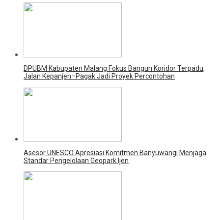
DPUBM Kabupaten Malang Fokus Bangun Koridor Terpadu,
Jalan Kepanjen–Pagak Jadi Proyek Percontohan
Asesor UNESCO Apresiasi Komitmen Banyuwangi Menjaga
Standar Pengelolaan Geopark Ijen