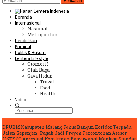
Pencarian
Beranda
Internasional
Nasional
Metropolitan
Pendidikan
Kriminal
Politik & Hukum
Lentera Lifestyle
Otomotif
Olah Raga
Gaya Hidup
Travel
Food
Health
Video
Konten Spesial
DPUBM Kabupaten Malang Fokus Bangun Koridor Terpadu,
Jalan Kepanjen–Pagak Jadi Proyek Percontohan
Asesor
UNESCO Apresiasi Komitmen Banyuwangi Menjaga Standar