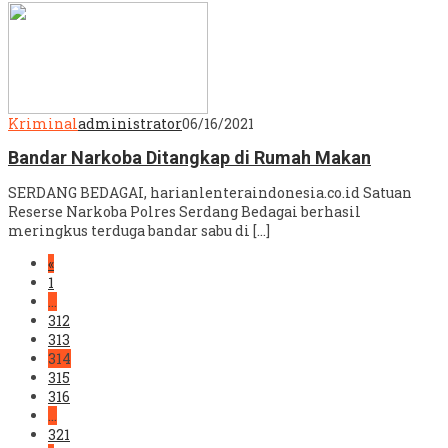
Kriminal
administrator
06/16/2021
Bandar Narkoba Ditangkap di Rumah Makan
SERDANG BEDAGAI, harianlenteraindonesia.co.id Satuan
Reserse Narkoba Polres Serdang Bedagai berhasil
meringkus terduga bandar sabu di […]
«
1
…
312
313
314
315
316
…
321