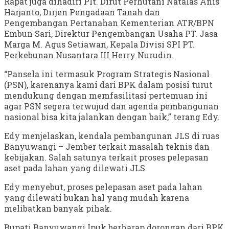
Rapat juga dihadiri Plt. Dirut Perhutani Natalas Anis
Harjanto, Dirjen Pengadaan Tanah dan
Pengembangan Pertanahan Kementerian ATR/BPN
Embun Sari, Direktur Pengembangan Usaha PT. Jasa
Marga M. Agus Setiawan, Kepala Divisi SPI PT.
Perkebunan Nusantara III Herry Nurudin.
“Pansela ini termasuk Program Strategis Nasional
(PSN), karenanya kami dari BPK dalam posisi turut
mendukung dengan memfasilitasi pertemuan ini
agar PSN segera terwujud dan agenda pembangunan
nasional bisa kita jalankan dengan baik,” terang Edy.
Edy menjelaskan, kendala pembangunan JLS di ruas
Banyuwangi – Jember terkait masalah teknis dan
kebijakan. Salah satunya terkait proses pelepasan
aset pada lahan yang dilewati JLS.
Edy menyebut, proses pelepasan aset pada lahan
yang dilewati bukan hal yang mudah karena
melibatkan banyak pihak.
Bupati Banyuwangi Ipuk berharap dorongan dari BPK