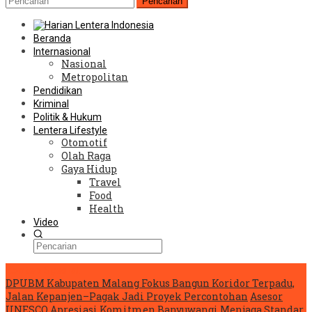
Pencarian
Beranda
Internasional
Nasional
Metropolitan
Pendidikan
Kriminal
Politik & Hukum
Lentera Lifestyle
Otomotif
Olah Raga
Gaya Hidup
Travel
Food
Health
Video
Konten Spesial
DPUBM Kabupaten Malang Fokus Bangun Koridor Terpadu,
Jalan Kepanjen–Pagak Jadi Proyek Percontohan
Asesor
UNESCO Apresiasi Komitmen Banyuwangi Menjaga Standar