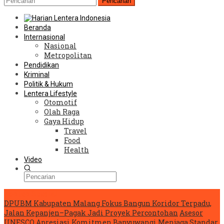
Pencarian
Beranda
Internasional
Nasional
Metropolitan
Pendidikan
Kriminal
Politik & Hukum
Lentera Lifestyle
Otomotif
Olah Raga
Gaya Hidup
Travel
Food
Health
Video
Konten Spesial
DPUBM Kabupaten Malang Fokus Bangun Koridor Terpadu,
Jalan Kepanjen–Pagak Jadi Proyek Percontohan
Asesor
UNESCO Apresiasi Komitmen Banyuwangi Menjaga Standar