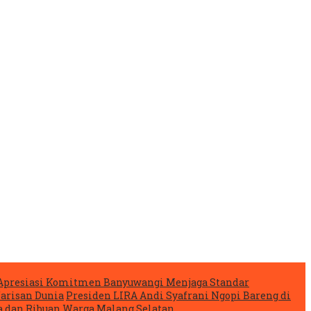
Apresiasi Komitmen Banyuwangi Menjaga Standar
arisan Dunia
Presiden LIRA Andi Syafrani Ngopi Bareng di
 dan Ribuan Warga Malang Selatan