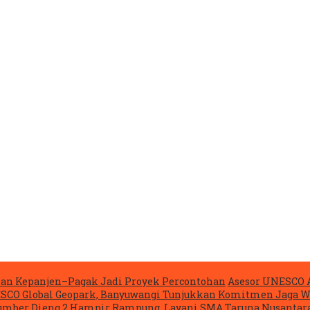
lan Kepanjen–Pagak Jadi Proyek Percontohan
Asesor UNESCO 
NESCO Global Geopark, Banyuwangi Tunjukkan Komitmen Jaga W
mber Dieng 2 Hampir Rampung, Layani SMA Taruna Nusantara