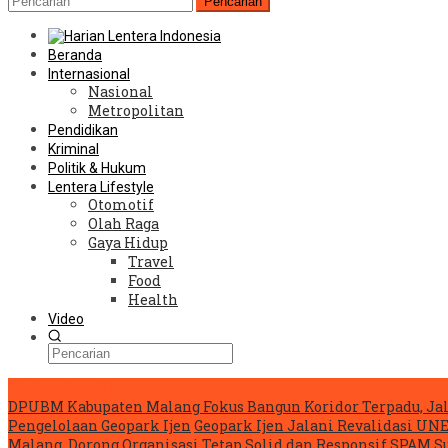
Pencarian
Beranda
Internasional
Nasional
Metropolitan
Pendidikan
Kriminal
Politik & Hukum
Lentera Lifestyle
Otomotif
Olah Raga
Gaya Hidup
Travel
Food
Health
Video
Konten Spesial
DPUBM Kabupaten Malang Fokus Bangun Koridor Terpadu, Ja
Pengelolaan Geopark Ijen
Geopark Ijen Jalani Revalidasi U
Malang, Dorong Organisasi Tetap Solid dan Responsif
SPAM Su