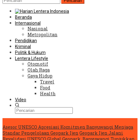
Pencarian
Beranda
Internasional
Nasional
Metropolitan
Pendidikan
Kriminal
Politik & Hukum
Lentera Lifestyle
Otomotif
Olah Raga
Gaya Hidup
Travel
Food
Health
Video
Konten Spesial
Asesor UNESCO Apresiasi Komitmen Banyuwangi Menjaga
Standar Pengelolaan Geopark Ijen
Geopark Ijen Jalani
Revalidasi UNESCO Global Geopark, Banyuwangi Tunjukkan