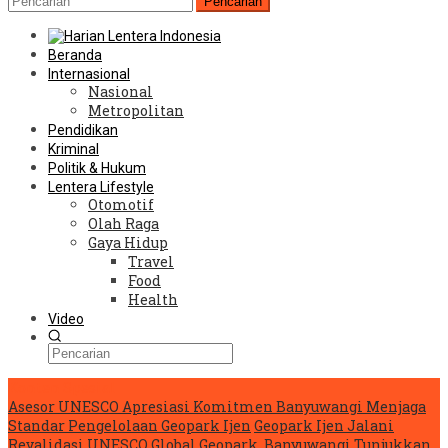
Pencarian
Beranda
Internasional
Nasional
Metropolitan
Pendidikan
Kriminal
Politik & Hukum
Lentera Lifestyle
Otomotif
Olah Raga
Gaya Hidup
Travel
Food
Health
Video
Konten Spesial
Asesor UNESCO Apresiasi Komitmen Banyuwangi Menjaga
Standar Pengelolaan Geopark Ijen
Geopark Ijen Jalani
Revalidasi UNESCO Global Geopark, Banyuwangi Tunjukkan