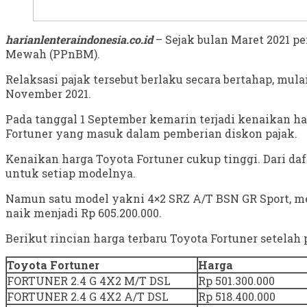
harianlenteraindonesia.co.id
– Sejak bulan Maret 2021 p
Mewah (PPnBM).
Relaksasi pajak tersebut berlaku secara bertahap, mula
November 2021.
Pada tanggal 1 September kemarin terjadi kenaikan h
Fortuner yang masuk dalam pemberian diskon pajak.
Kenaikan harga Toyota Fortuner cukup tinggi. Dari daft
untuk setiap modelnya.
Namun satu model yakni 4×2 SRZ A/T BSN GR Sport, men
naik menjadi Rp 605.200.000.
Berikut rincian harga terbaru Toyota Fortuner setel
Toyota Fortuner
Harga
FORTUNER 2.4 G 4X2 M/T DSL
Rp 501.300.000
FORTUNER 2.4 G 4X2 A/T DSL
Rp 518.400.000