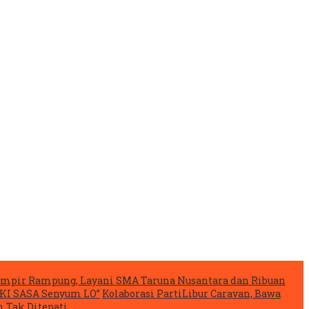
mpir Rampung, Layani SMA Taruna Nusantara dan Ribuan
IKI SASA Senyum LO”
Kolaborasi PartiLibur Caravan, Bawa
 Tak Ditepati