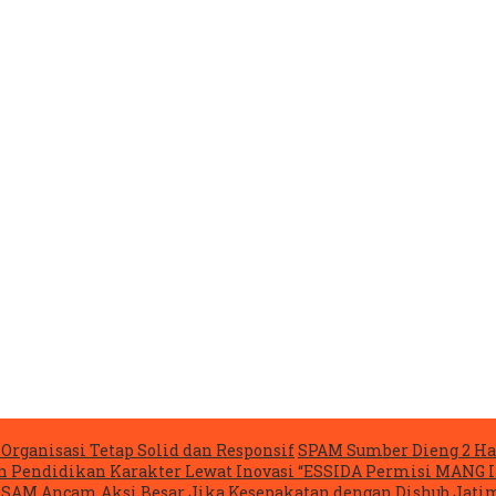
Organisasi Tetap Solid dan Responsif
SPAM Sumber Dieng 2 Ha
n Pendidikan Karakter Lewat Inovasi “ESSIDA Permisi MANG 
ASAM Ancam Aksi Besar Jika Kesepakatan dengan Dishub Jatim