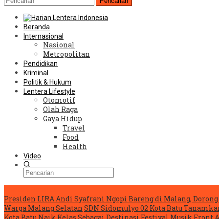
Pencarian
Beranda
Internasional
Nasional
Metropolitan
Pendidikan
Kriminal
Politik & Hukum
Lentera Lifestyle
Otomotif
Olah Raga
Gaya Hidup
Travel
Food
Health
Video
Konten Spesial
Presiden LIRA Andi Syafrani Ngopi Bareng di Malang, Dorong 
Warga Malang Selatan
SDN Sidomulyo 02 Kota Batu Tanamka
Kota Batu Naik Kelas Sebagai Destinasi Festival Musik
Front 