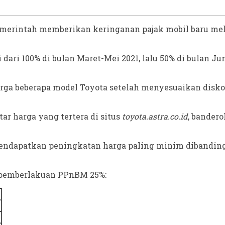
emerintah memberikan keringanan pajak mobil baru mela
i dari 100% di bulan Maret-Mei 2021, lalu 50% di bulan J
arga beberapa model Toyota setelah menyesuaikan disk
ar harga yang tertera di situs
toyota.astra.co.id
, bandero
dapatkan peningkatan harga paling minim dibanding tip
ah pemberlakuan PPnBM 25%: