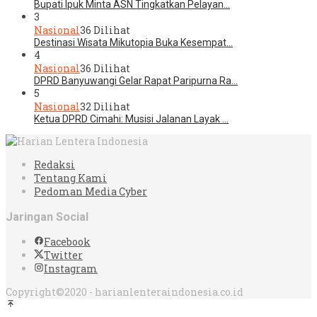
Bupati Ipuk Minta ASN Tingkatkan Pelayan…
3
Nasional
36 Dilihat
Destinasi Wisata Mikutopia Buka Kesempat…
4
Nasional
36 Dilihat
DPRD Banyuwangi Gelar Rapat Paripurna Ra…
5
Nasional
32 Dilihat
Ketua DPRD Cimahi: Musisi Jalanan Layak …
Redaksi
Tentang Kami
Pedoman Media Cyber
Jaringan Social
Facebook
Twitter
Instagram
Copyright©2020 - harianlenteraindonesia.co.id