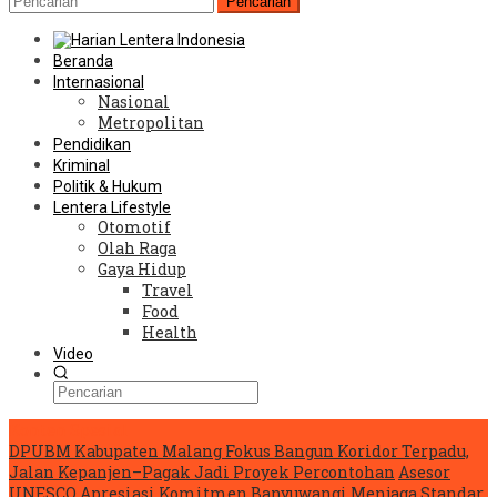
Pencarian
Beranda
Internasional
Nasional
Metropolitan
Pendidikan
Kriminal
Politik & Hukum
Lentera Lifestyle
Otomotif
Olah Raga
Gaya Hidup
Travel
Food
Health
Video
Konten Spesial
DPUBM Kabupaten Malang Fokus Bangun Koridor Terpadu,
Jalan Kepanjen–Pagak Jadi Proyek Percontohan
Asesor
UNESCO Apresiasi Komitmen Banyuwangi Menjaga Standar