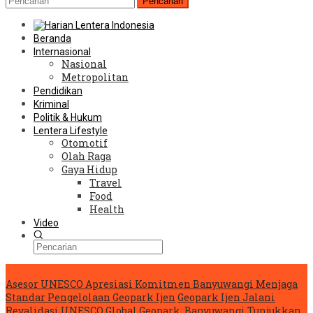
Pencarian
Beranda
Internasional
Nasional
Metropolitan
Pendidikan
Kriminal
Politik & Hukum
Lentera Lifestyle
Otomotif
Olah Raga
Gaya Hidup
Travel
Food
Health
Video
Konten Spesial
Asesor UNESCO Apresiasi Komitmen Banyuwangi Menjaga
Standar Pengelolaan Geopark Ijen
Geopark Ijen Jalani
Revalidasi UNESCO Global Geopark, Banyuwangi Tunjukkan