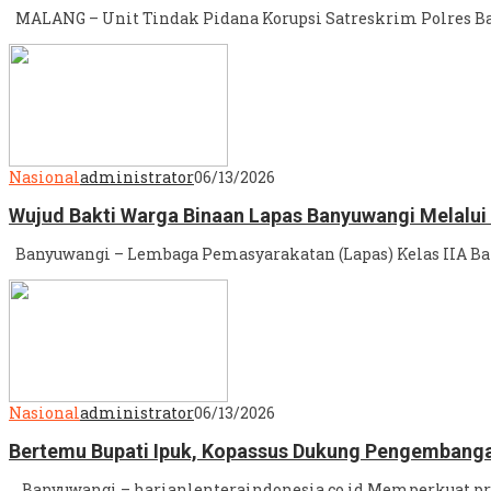
MALANG – Unit Tindak Pidana Korupsi Satreskrim Polres Ba
Nasional
administrator
06/13/2026
Wujud Bakti Warga Binaan Lapas Banyuwangi Melalui
Banyuwangi – Lembaga Pemasyarakatan (Lapas) Kelas IIA 
Nasional
administrator
06/13/2026
Bertemu Bupati Ipuk, Kopassus Dukung Pengembang
Banyuwangi – harianlenteraindonesia.co.id Memperkuat pr