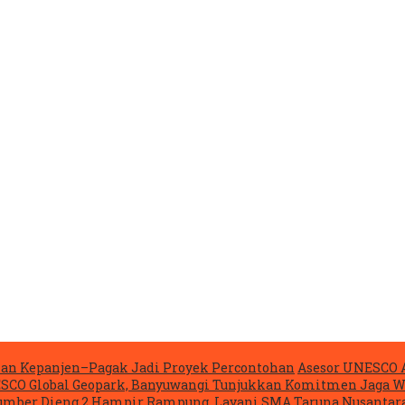
lan Kepanjen–Pagak Jadi Proyek Percontohan
Asesor UNESCO 
NESCO Global Geopark, Banyuwangi Tunjukkan Komitmen Jaga W
mber Dieng 2 Hampir Rampung, Layani SMA Taruna Nusantara