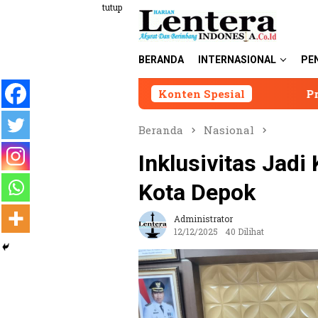
Loncat
tutup
ke
konten
BERANDA
INTERNASIONAL
PE
Konten Spesial
Presiden LIRA Andi Syafr
Beranda
Nasional
Inklusivitas Jadi
Kota Depok
Administrator
12/12/2025
40 Dilihat