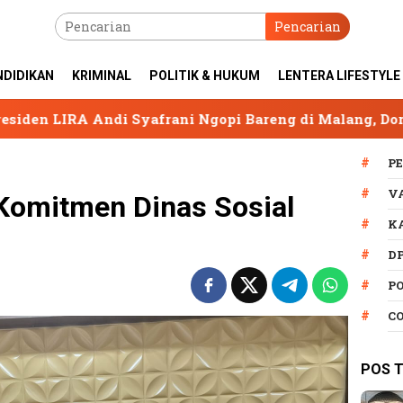
Pencarian
NDIDIKAN
KRIMINAL
POLITIK & HUKUM
LENTERA LIFESTYLE
ani Ngopi Bareng di Malang, Dorong Organisasi Tetap So
P
V
 Komitmen Dinas Sosial
K
D
P
C
POS 