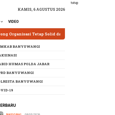
tutup
KAMIS, 6 AGUSTUS 2026
VIDEO
lid dan Responsif
SPAM Sumber Dieng 2 Hampir 
EMKAB BANYUWANGI
AKSINASI
ABID HUMAS POLDA JABAR
PRD BANYUWANGI
OLRESTA BANYUWANGI
OVID-19
TERBARU
NASIONAL
08/05/2026