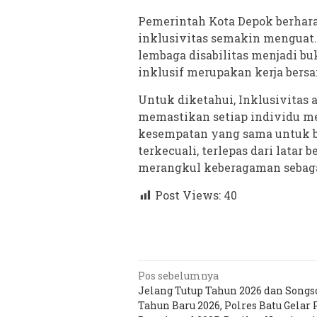
Pemerintah Kota Depok berhara
inklusivitas semakin menguat. K
lembaga disabilitas menjadi 
inklusif merupakan kerja bers
Untuk diketahui, Inklusivitas 
memastikan setiap individu me
kesempatan yang sama untuk b
terkecuali, terlepas dari latar
merangkul keberagaman sebagai
Post Views:
40
Navigasi
Pos sebelumnya
Jelang Tutup Tahun 2026 dan Songs
pos
Tahun Baru 2026, Polres Batu Gelar 