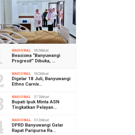
1
NASIONAL
38 Dilihat
Beasiswa “Banyuwangi
Progresif” Dibuka, …
2
NASIONAL
38 Dilihat
Digelar 18 Juli, Banyuwangi
Ethno Carniv…
3
NASIONAL
37 Dilihat
Bupati Ipuk Minta ASN
Tingkatkan Pelayan…
4
NASIONAL
33 Dilihat
DPRD Banyuwangi Gelar
Rapat Paripurna Ra…