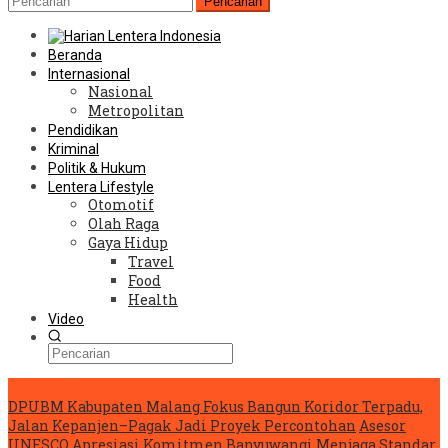
Pencarian
Beranda
Internasional
Nasional
Metropolitan
Pendidikan
Kriminal
Politik & Hukum
Lentera Lifestyle
Otomotif
Olah Raga
Gaya Hidup
Travel
Food
Health
Video
Konten Spesial
DPUBM Kabupaten Malang Fokus Bangun Koridor Terpadu,
Jalan Kepanjen–Pagak Jadi Proyek Percontohan
Asesor
UNESCO Apresiasi Komitmen Banyuwangi Menjaga Standar