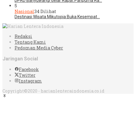
DPRD Banyuwangi Gelar Rapat Paripurna Ra…
5
Nasional
34 Dilihat
Destinasi Wisata Mikutopia Buka Kesempat…
Redaksi
Tentang Kami
Pedoman Media Cyber
Jaringan Social
Facebook
Twitter
Instagram
Copyright©2020 - harianlenteraindonesia.co.id