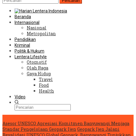
Pencarian
Beranda
Internasional
Nasional
Metropolitan
Pendidikan
Kriminal
Politik & Hukum
Lentera Lifestyle
Otomotif
Olah Raga
Gaya Hidup
Travel
Food
Health
Video
Konten Spesial
Asesor UNESCO Apresiasi Komitmen Banyuwangi Menjaga
Standar Pengelolaan Geopark Ijen
Geopark Ijen Jalani
Revalidasi UNESCO Global Geopark, Banyuwangi Tunjukkan