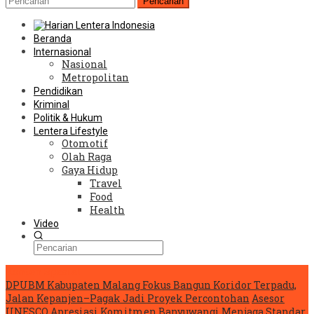
Pencarian
Beranda
Internasional
Nasional
Metropolitan
Pendidikan
Kriminal
Politik & Hukum
Lentera Lifestyle
Otomotif
Olah Raga
Gaya Hidup
Travel
Food
Health
Video
Konten Spesial
DPUBM Kabupaten Malang Fokus Bangun Koridor Terpadu,
Jalan Kepanjen–Pagak Jadi Proyek Percontohan
Asesor
UNESCO Apresiasi Komitmen Banyuwangi Menjaga Standar