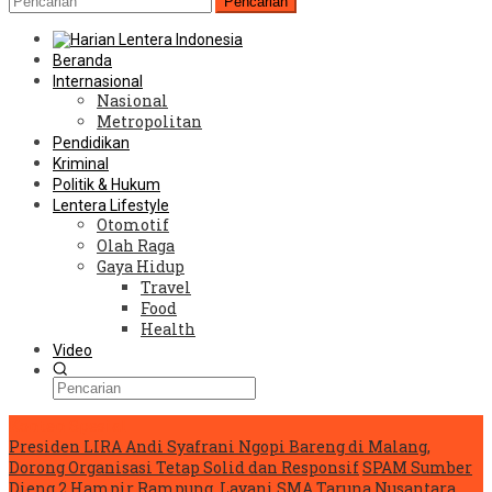
Pencarian
Beranda
Internasional
Nasional
Metropolitan
Pendidikan
Kriminal
Politik & Hukum
Lentera Lifestyle
Otomotif
Olah Raga
Gaya Hidup
Travel
Food
Health
Video
Konten Spesial
Presiden LIRA Andi Syafrani Ngopi Bareng di Malang,
Dorong Organisasi Tetap Solid dan Responsif
SPAM Sumber
Dieng 2 Hampir Rampung, Layani SMA Taruna Nusantara