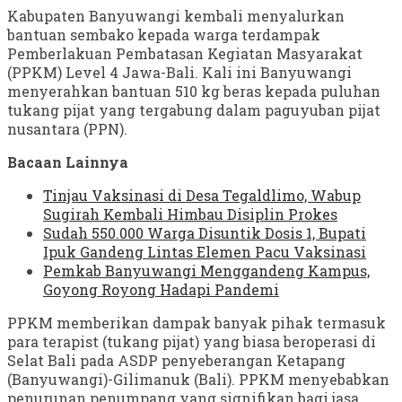
Kabupaten Banyuwangi kembali menyalurkan
bantuan sembako kepada warga terdampak
Pemberlakuan Pembatasan Kegiatan Masyarakat
(PPKM) Level 4 Jawa-Bali. Kali ini Banyuwangi
menyerahkan bantuan 510 kg beras kepada puluhan
tukang pijat yang tergabung dalam paguyuban pijat
nusantara (PPN).
Bacaan Lainnya
Tinjau Vaksinasi di Desa Tegaldlimo, Wabup
Sugirah Kembali Himbau Disiplin Prokes
Sudah 550.000 Warga Disuntik Dosis 1, Bupati
Ipuk Gandeng Lintas Elemen Pacu Vaksinasi
Pemkab Banyuwangi Menggandeng Kampus,
Goyong Royong Hadapi Pandemi
PPKM memberikan dampak banyak pihak termasuk
para terapist (tukang pijat) yang biasa beroperasi di
Selat Bali pada ASDP penyeberangan Ketapang
(Banyuwangi)-Gilimanuk (Bali). PPKM menyebabkan
penurunan penumpang yang signifikan bagi jasa