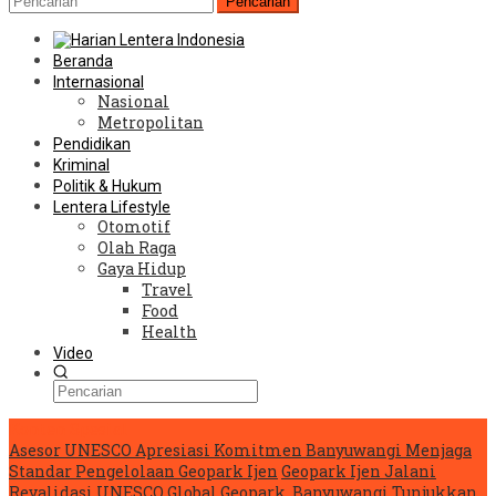
Pencarian
Beranda
Internasional
Nasional
Metropolitan
Pendidikan
Kriminal
Politik & Hukum
Lentera Lifestyle
Otomotif
Olah Raga
Gaya Hidup
Travel
Food
Health
Video
Konten Spesial
Asesor UNESCO Apresiasi Komitmen Banyuwangi Menjaga
Standar Pengelolaan Geopark Ijen
Geopark Ijen Jalani
Revalidasi UNESCO Global Geopark, Banyuwangi Tunjukkan