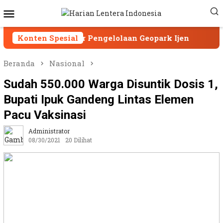
Loncat
Menu
ke
Mobile
konten
 Standar Pengelolaan Geopark Ijen
Konten Spesial
Geopark Ije
Beranda
Nasional
Sudah 550.000 Warga Disuntik Dosis 1,
Bupati Ipuk Gandeng Lintas Elemen
Pacu Vaksinasi
Administrator
08/30/2021
20 Dilihat