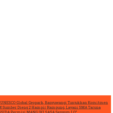
si UNESCO Global Geopark, Banyuwangi Tunjukkan Komitmen
 Sumber Dieng 2 Hampir Rampung, Layani SMA Taruna
ESSIDA Permisi MANG IKI SASA Senyum LO”