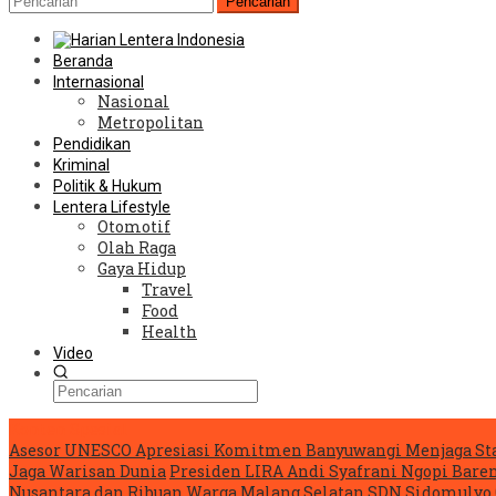
Pencarian
Beranda
Internasional
Nasional
Metropolitan
Pendidikan
Kriminal
Politik & Hukum
Lentera Lifestyle
Otomotif
Olah Raga
Gaya Hidup
Travel
Food
Health
Video
Konten Spesial
Asesor UNESCO Apresiasi Komitmen Banyuwangi Menjaga Sta
Jaga Warisan Dunia
Presiden LIRA Andi Syafrani Ngopi Baren
Nusantara dan Ribuan Warga Malang Selatan
SDN Sidomulyo 