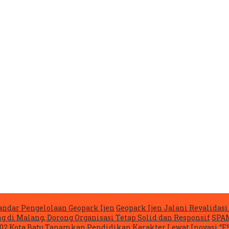
ndar Pengelolaan Geopark Ijen
Geopark Ijen Jalani Revalida
g di Malang, Dorong Organisasi Tetap Solid dan Responsif
SPAM
02 Kota Batu Tanamkan Pendidikan Karakter Lewat Inovasi “