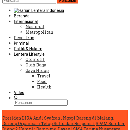
Pencarian
Beranda
Internasional
Nasional
Metropolitan
Pendidikan
Kriminal
Politik & Hukum
Lentera Lifestyle
Otomotif
Olah Raga
Gaya Hidup
Travel
Food
Health
Video
Konten Spesial
Presiden LIRA Andi Syafrani Ngopi Bareng di Malang,
Dorong Organisasi Tetap Solid dan Responsif
SPAM Sumber
Dieng 2 Hampir Rampung, Layani SMA Taruna Nusantara