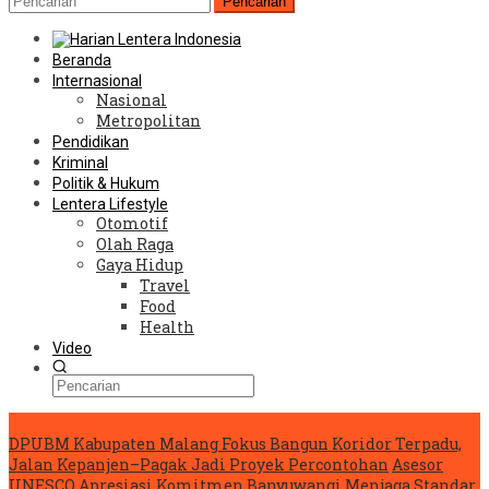
Pencarian
Beranda
Internasional
Nasional
Metropolitan
Pendidikan
Kriminal
Politik & Hukum
Lentera Lifestyle
Otomotif
Olah Raga
Gaya Hidup
Travel
Food
Health
Video
Konten Spesial
DPUBM Kabupaten Malang Fokus Bangun Koridor Terpadu,
Jalan Kepanjen–Pagak Jadi Proyek Percontohan
Asesor
UNESCO Apresiasi Komitmen Banyuwangi Menjaga Standar