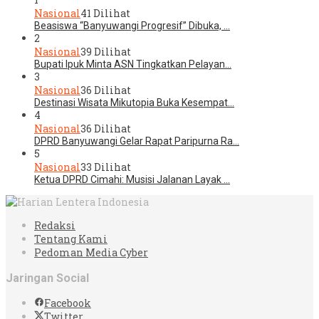
Nasional
41 Dilihat
Beasiswa “Banyuwangi Progresif” Dibuka, …
2
Nasional
39 Dilihat
Bupati Ipuk Minta ASN Tingkatkan Pelayan…
3
Nasional
36 Dilihat
Destinasi Wisata Mikutopia Buka Kesempat…
4
Nasional
36 Dilihat
DPRD Banyuwangi Gelar Rapat Paripurna Ra…
5
Nasional
33 Dilihat
Ketua DPRD Cimahi: Musisi Jalanan Layak …
Redaksi
Tentang Kami
Pedoman Media Cyber
Jaringan Social
Facebook
Twitter