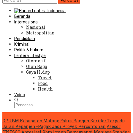
Pencarian
Beranda
Internasional
Nasional
Metropolitan
Pendidikan
Kriminal
Politik & Hukum
Lentera Lifestyle
Otomotif
Olah Raga
Gaya Hidup
Travel
Food
Health
Video
Konten Spesial
DPUBM Kabupaten Malang Fokus Bangun Koridor Terpadu,
Jalan Kepanjen–Pagak Jadi Proyek Percontohan
Asesor
UNESCO Apresiasi Komitmen Banyuwangi Menjaga Standar