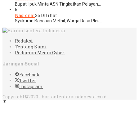
Bupati Ipuk Minta ASN Tingkatkan Pelayan…
5
Nasional
36 Dilihat
Syukuran Bancaan Methil, Warga Desa Ples…
Redaksi
Tentang Kami
Pedoman Media Cyber
Jaringan Social
Facebook
Twitter
Instagram
Copyright©2020 - harianlenteraindonesia.co.id