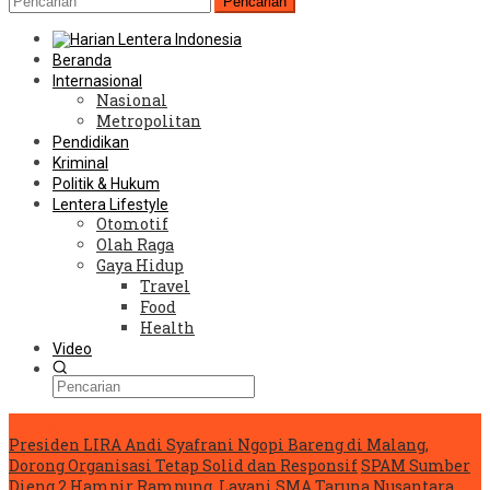
Pencarian
Beranda
Internasional
Nasional
Metropolitan
Pendidikan
Kriminal
Politik & Hukum
Lentera Lifestyle
Otomotif
Olah Raga
Gaya Hidup
Travel
Food
Health
Video
Konten Spesial
Presiden LIRA Andi Syafrani Ngopi Bareng di Malang,
Dorong Organisasi Tetap Solid dan Responsif
SPAM Sumber
Dieng 2 Hampir Rampung, Layani SMA Taruna Nusantara