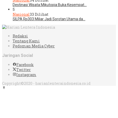
Nasional
34 Dilihat
Destinasi Wisata Mikutopia Buka Kesempat…
5
Nasional
33 Dilihat
SILPA Rp303 Miliar Jadi Sorotan Utama da…
Redaksi
Tentang Kami
Pedoman Media Cyber
Jaringan Social
Facebook
Twitter
Instagram
Copyright©2020 - harianlenteraindonesia.co.id