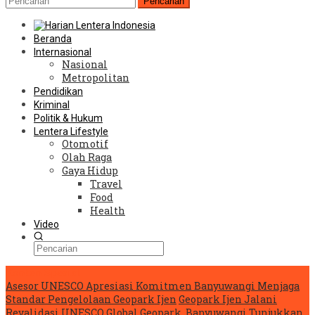
Pencarian
Beranda
Internasional
Nasional
Metropolitan
Pendidikan
Kriminal
Politik & Hukum
Lentera Lifestyle
Otomotif
Olah Raga
Gaya Hidup
Travel
Food
Health
Video
Konten Spesial
Asesor UNESCO Apresiasi Komitmen Banyuwangi Menjaga
Standar Pengelolaan Geopark Ijen
Geopark Ijen Jalani
Revalidasi UNESCO Global Geopark, Banyuwangi Tunjukkan