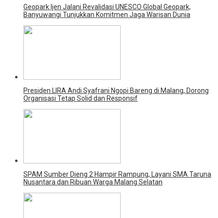
Geopark Ijen Jalani Revalidasi UNESCO Global Geopark,
Banyuwangi Tunjukkan Komitmen Jaga Warisan Dunia
Presiden LIRA Andi Syafrani Ngopi Bareng di Malang, Dorong
Organisasi Tetap Solid dan Responsif
SPAM Sumber Dieng 2 Hampir Rampung, Layani SMA Taruna
Nusantara dan Ribuan Warga Malang Selatan