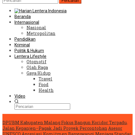
Pencarian
Beranda
Internasional
Nasional
Metropolitan
Pendidikan
Kriminal
Politik & Hukum
Lentera Lifestyle
Otomotif
Olah Raga
Gaya Hidup
Travel
Food
Health
Video
Konten Spesial
DPUBM Kabupaten Malang Fokus Bangun Koridor Terpadu,
Jalan Kepanjen–Pagak Jadi Proyek Percontohan
Asesor
UNESCO Apresiasi Komitmen Banyuwangi Menjaga Standar