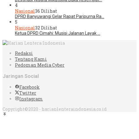
4
Nasional
36 Dilihat
DPRD Banyuwangi Gelar Rapat Paripurna Ra…
5
Nasional
32 Dilihat
Ketua DPRD Cimahi: Musisi Jalanan Layak …
Redaksi
Tentang Kami
Pedoman Media Cyber
Jaringan Social
Facebook
Twitter
Instagram
Copyright©2020 - harianlenteraindonesia.co.id