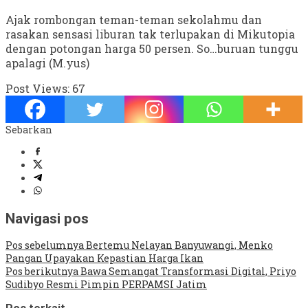
Ajak rombongan teman-teman sekolahmu dan
rasakan sensasi liburan tak terlupakan di Mikutopia
dengan potongan harga 50 persen. So…buruan tunggu
apalagi (M.yus)
Post Views:
67
Sebarkan
Navigasi pos
Pos sebelumnya
Bertemu Nelayan Banyuwangi, Menko
Pangan Upayakan Kepastian Harga Ikan
Pos berikutnya
Bawa Semangat Transformasi Digital, Priyo
Sudibyo Resmi Pimpin PERPAMSI Jatim