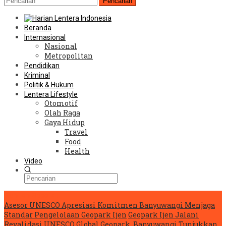
Pencarian
Beranda
Internasional
Nasional
Metropolitan
Pendidikan
Kriminal
Politik & Hukum
Lentera Lifestyle
Otomotif
Olah Raga
Gaya Hidup
Travel
Food
Health
Video
Konten Spesial
Asesor UNESCO Apresiasi Komitmen Banyuwangi Menjaga
Standar Pengelolaan Geopark Ijen
Geopark Ijen Jalani
Revalidasi UNESCO Global Geopark, Banyuwangi Tunjukkan