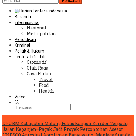
Pencarian
Beranda
Internasional
Nasional
Metropolitan
Pendidikan
Kriminal
Politik & Hukum
Lentera Lifestyle
Otomotif
Olah Raga
Gaya Hidup
Travel
Food
Health
Video
Konten Spesial
DPUBM Kabupaten Malang Fokus Bangun Koridor Terpadu,
Jalan Kepanjen–Pagak Jadi Proyek Percontohan
Asesor
UNESCO Apresiasi Komitmen Banyuwangi Menjaga Standar